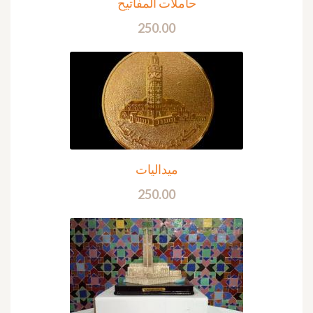
حاملات المفاتيح
250.00
ميداليات
250.00