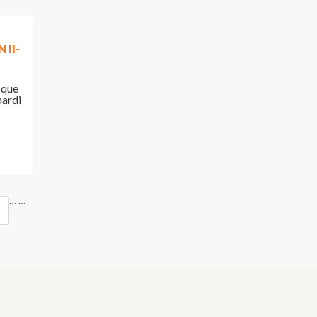
II-
 que
mardi
…
…