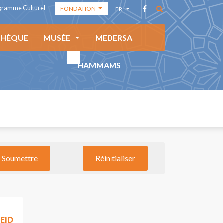
gramme Culturel
FONDATION
FR
FONDATION
AR
THÈQUE
MUSÉE
MEDERSA
ACADÉMIE DES
EN
ARTS
ES
HAMMAMS
MÉDIATHÈQUE
EID