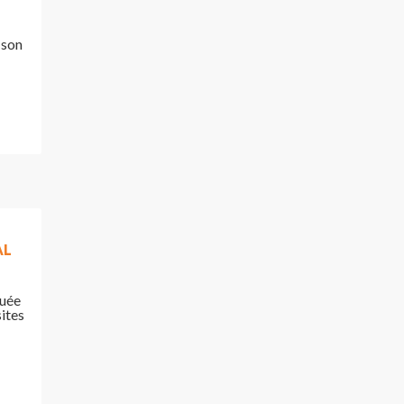
 son
AL
quée
sites