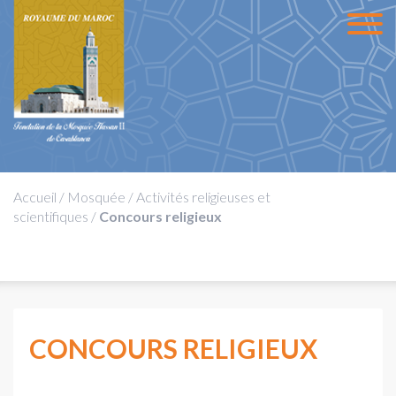
Accueil
/
Mosquée
/
Activités religieuses et
scientifiques
/
Concours religieux
CONCOURS RELIGIEUX