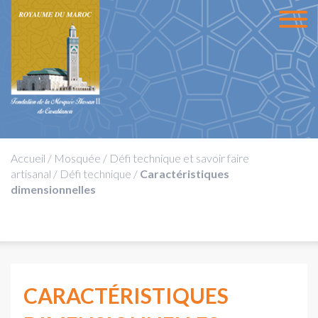
Accueil
/
Mosquée
/
Défi technique et savoir faire
artisanal
/
Défi technique
/
Caractéristiques
dimensionnelles
CARACTÉRISTIQUES