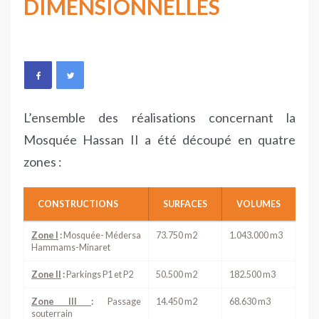
DIMENSIONNELLES
L’ensemble des réalisations concernant la
Mosquée Hassan II a été découpé en quatre
zones :
CONSTRUCTIONS
SURFACES
VOLUMES
Zone I
:
Mosquée- Médersa
73.750 m2
1.043.000 m3
Hammams-Minaret
Zone II
:
Parkings P1 et P2
50.500 m2
182.500 m3
Zone III
:
Passage
14.450 m2
68.630 m3
souterrain