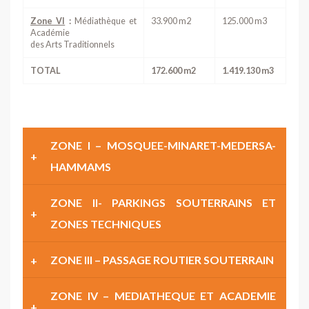
Zone VI
:
Médiathèque et
33.900 m2
125.000 m3
Académie
des Arts Traditionnels
TOTAL
172.600 m2
1.419.130 m3
ZONE I – MOSQUEE-MINARET-MEDERSA-
HAMMAMS
ZONE II- PARKINGS SOUTERRAINS ET
ZONES TECHNIQUES
ZONE III – PASSAGE ROUTIER SOUTERRAIN
ZONE IV – MEDIATHEQUE ET ACADEMIE