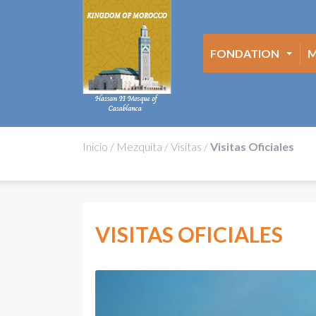
FONDATION
M
Inicio
/
Mezquita
/
Visitas
/
Visitas Oficiales
VISITAS OFICIALES