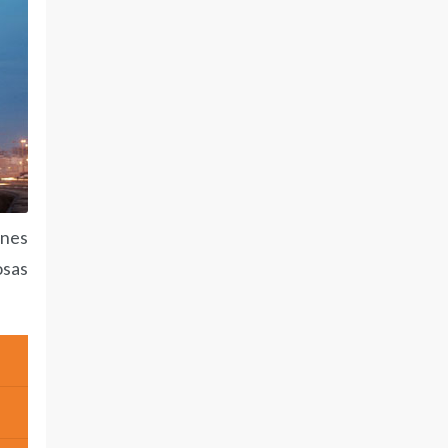
ones
osas