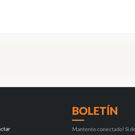
BOLETÍN
ctar
Mantente conectado! Si des