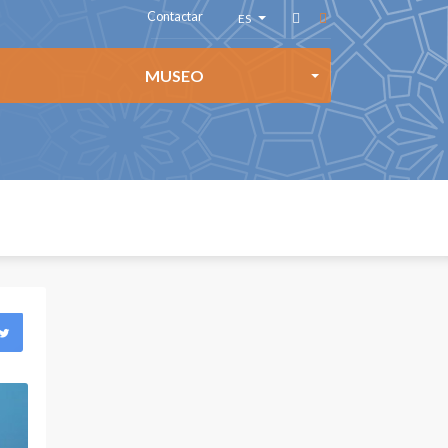
Contactar
ES
AR
MUSEO
EN
FR