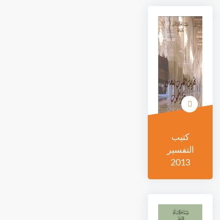
كتيب
التفسير
2013