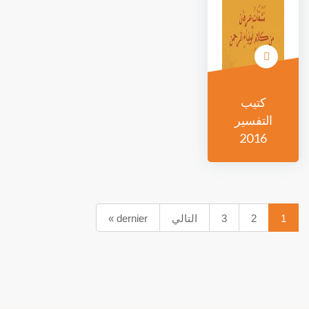
كتيب
التفسير
2016
1
2
3
التالي
dernier »