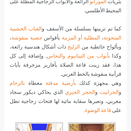
بثريات
المورانو
الرائعة والأبواب الزجاجية المطلة على
المحيط الأطلسي.
كما تم تزيينها بسلسلة من الأسقف و
القباب
الخشبية
المنحوتة
،
المطلية أو المزينة
بأقواس
جصية منقوشة
،
وبألواح حائطية من
الزليج
ذات أشكال هندسية رائعة،
وكذا
بأبواب من التيتانيوم
والنحاس
. وإضافة إلى كل
هذا، فقد زينت قاعة الصلاة بأفاريز مزخرفة بآيات
قرآنية منقوشة بالخط العربي.
وهي مجهزة كذلك
بأرضية مدفئة
مغطاة
بالرخام
و
الجرانيت
و
الحجر الجيري
الذي يحاكي ديكور سجاد
مغربي، وتعبرها سقاية مائية لها فتحات زجاجية تطل
على
قاعة الوضوء
.