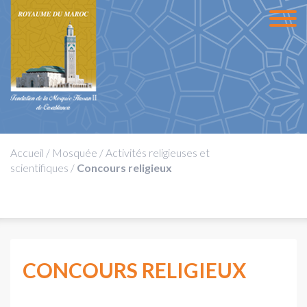
Accueil
/
Mosquée
/
Activités religieuses et
scientifiques
/
Concours religieux
CONCOURS RELIGIEUX