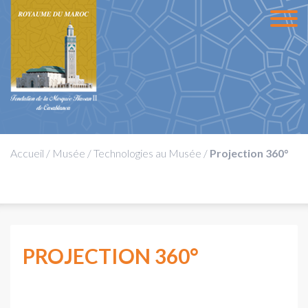
Accueil
/
Musée
/
Technologies au Musée
/
Projection 360°
PROJECTION 360°