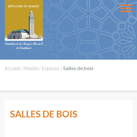
Accueil
/
Musée
/
Espaces
/
Salles de bois
SALLES DE BOIS