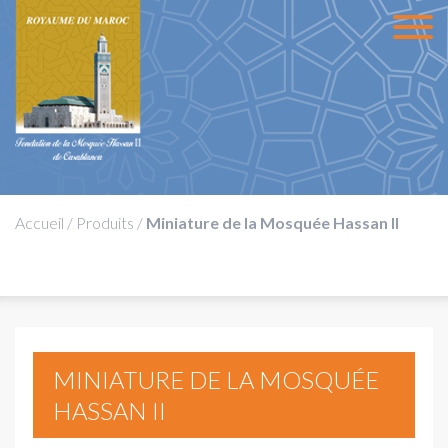
Accueil
/
Produits
/
Miniature de la Mosquée Hassan II
MINIATURE DE LA MOSQUÉE
HASSAN II