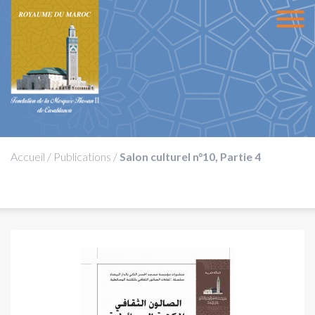
Accueil
/
Publications
/
Salon culturel n°10, Partie 4